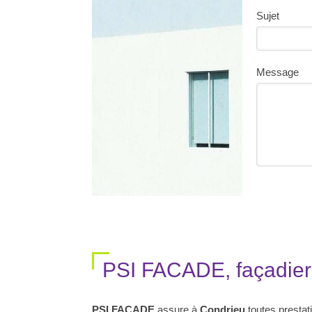
Sujet
Message
PSI FACADE, façadier
PSI FACADE
assure à
Condrieu
toutes prestat