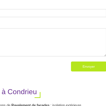
Envoyer
 à Condrieu
ions de
Ravalement de façades
:
isolation extérieure
.