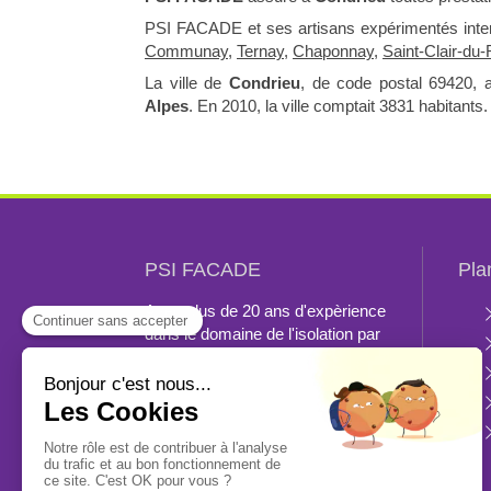
PSI FACADE et ses artisans expérimentés inte
Communay
,
Ternay
,
Chaponnay
,
Saint-Clair-du
La ville de
Condrieu
, de code postal 69420, 
Alpes
. En 2010, la ville comptait 3831 habitants
PSI FACADE
Pla
Avec plus de 20 ans d'expèrience
dans le domaine de l'isolation par
l'extèrieur,
PSI FACADE
mets à
votre disposition son équipe
qualifiés à
Vienne
.
Ravalement de façades ou
isolation extérieure...Nous
sommes capables de réaliser