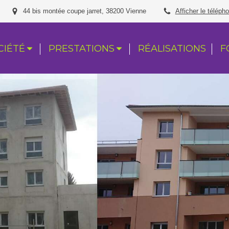
44 bis montée coupe jarret, 38200 Vienne
Afficher le téléph
CIÉTÉ
PRESTATIONS
RÉALISATIONS
F