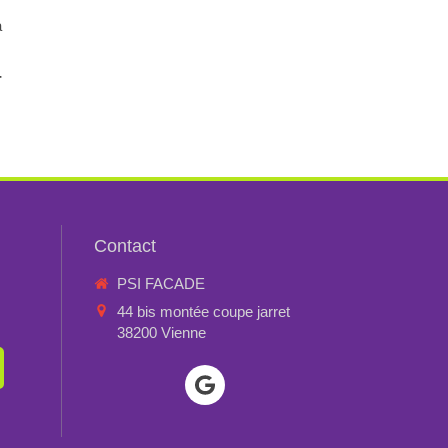
à
-
Contact
PSI FACADE
44 bis montée coupe jarret
38200
Vienne